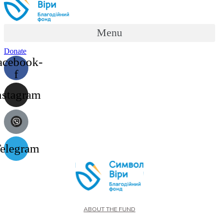
Menu
Donate
acebook-
f
nstagram
elegram
ABOUT THE FUND