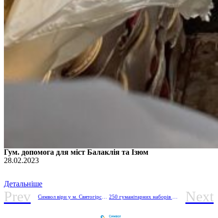
Гум. допомога для міст Балаклія та Ізюм
28.02.2023
Детальніше
Prev
Next
Символ віри у м. Святогірськ, Донецької області.
250 гуманітарних наборів для ІОМЗ, куди зазвичай допомога не доїжджає