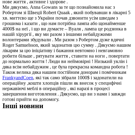
нове життя , активне і здорове .
Ми дякуємо, Anna Gowans за те що познайомила нас з
Робертом зі Швеції Robert Quaak , який побувавши в лікарні 5
хв. миттєво ще з України почав дзвонити усім шведам з
грошима і казати , що нам потрібна лампа або щонайменше
4000$ на неї , і що ви думаєте – Вуаля , лампа це родзинка в
нашій хірургії , яку ми разом з іншими небайдужими
волонтерами збудували . Ми разом з Робертом дуже вдячні
Roger Samuelsson, який задонатив цю сумму . Дякуємо нашим
лікарям за цю ініціативу і бажання невтомно і невгамовно
робити більше , рятувати життя , ставити на ноги , повертати
до нормально життя ! Люди ви неймовірні ! Низький уклін і
дяка всім небайдужим , це була прекрасна командна робота !
Також велика дяка нашим постійним донорам і помічникам
FrankyandCoen
, які так само зібрали 1000$ і задонатили на
операційну ,кошти хлопців пішли як внесок у специфічні
нержавіючі меблі в операційну , які наразі в процесі
завершення виготовлення . Дякуємо, що ви з нами і завжди
готові прийти на допомогу.
Інші новини