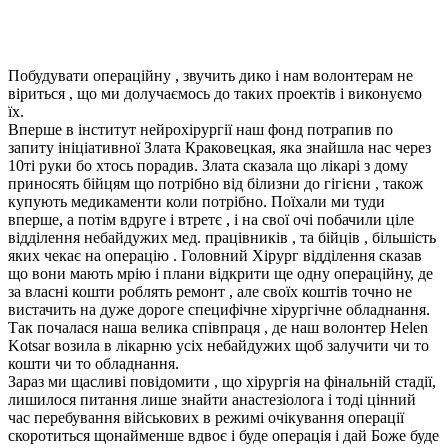
Побудувати операційну , звучить дико і нам волонтерам не
віриться , що ми долучаємось до таких проектів і виконуємо
їх.
Вперше в інститут нейрохірургії наш фонд потрапив по
запиту ініціативної Злата Краковецкая, яка знайшла нас через
10ті руки бо хтось порадив. Злата сказала що лікарі з дому
приносять бійцям що потрібно від білизни до гігієни , також
купують медикаменти коли потрібно. Поїхали ми туди
вперше, а потім вдруге і втретє , і на свої очі побачили ціле
відділення небайдужих мед. працівників , та бійців , більшість
яких чекає на операцію . Головний Хірург відділення сказав
що вони мають мрію і плани відкрити ще одну операційну, де
за власні кошти роблять ремонт , але своїх коштів точно не
вистачить на дуже дороге специфічне хірургічне обладнання.
Так почалася наша велика співпраця , де наш волонтер Helen
Kotsar возила в лікарню усіх небайдужих щоб залучити чи то
кошти чи то обладнання.
Зараз ми щасливі повідомити , що хірургія на фінальній стадії,
лишилося питання лише знайти анастезіолога і тоді цінний
час перебування військових в режимі очікування операції
скоротиться щонайменше вдвоє і буде операція і дай Боже буде